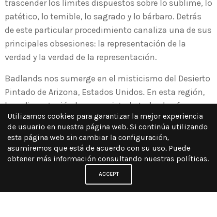
trascender los límites dispuestos sobre lo sublime, lo
patético, lo temible, lo sagrado y lo bárbaro. Detrás
de este particular procedimiento canaliza una de sus
principales obsesiones: la representación de la
verdad y la verdad de la representación.
Badlands nos sumerge en el misticismo del Desierto
Pintado de Arizona, Estados Unidos. En esta región,
la sedimentación ha conquistado todas las formas
Utilizamos cookies para garantizar la mejor experiencia
vitales, reduciéndolas a un volumen de piedra. Las
de usuario en nuestra página web. Si continúa utilizando
poderosas montañas que habitan el desierto llevan
esta página web sin cambiar la configuración,
en su cuerpo las marcas más incisivas de la lenta y
asumiremos que está de acuerdo con su uso. Puede
obtener más información consultando nuestras políticas.
capciosa erosión que se ha producido. Frutos
alimentados por el jugo silencioso y denso de 225
ACCEPT
millones de años. El artista los moldea como
cápsulas, condensaciones, cuerpos colosales; en
ellos alegoriza el abrumador paso de las edades